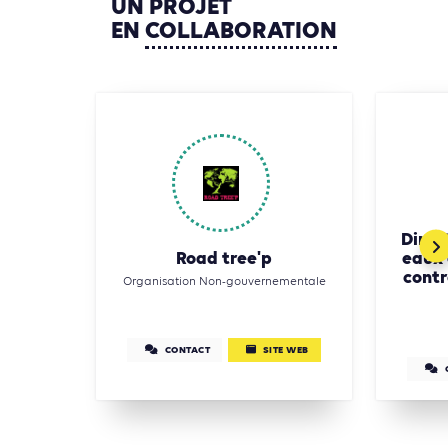
UN
PROJET
EN
COLLABORATION
Direc
Road tree'p
eaux 
contr
Organisation Non-gouvernementale
CONTACT
SITE WEB