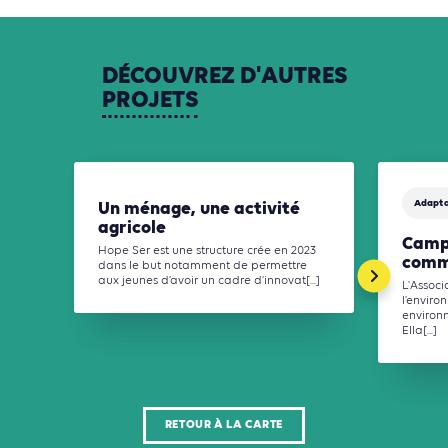
DÉCOUVREZ
D'AUTRES
PROJETS
Adapta
Un ménage, une activité
agricole
Camp
Hope Ser est une structure crée en 2023
comm
dans le but notamment de permettre
aux jeunes d’avoir un cadre d’innovat[...]
L'Assoc
l’enviro
environn
Ella[...]
RETOUR À LA CARTE