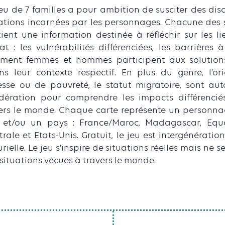
eu de 7 familles a pour ambition de susciter des dis
ations incarnées par les personnages. Chacune des s
ient une information destinée à réfléchir sur les li
at : les vulnérabilités différenciées, les barrières 
ment femmes et hommes participent aux solutions
s leur contexte respectif. En plus du genre, l’or
esse ou de pauvreté, le statut migratoire, sont au
dération pour comprendre les impacts différenc
ers le monde. Chaque carte représente un personna
 et/ou un pays : France/Maroc, Madagascar, Equ
rale et Etats-Unis. Gratuit, le jeu est intergénérati
ielle. Le jeu s’inspire de situations réelles mais ne
situations vécues à travers le monde.