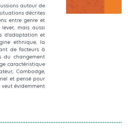
cussions autour de
ituations décrites
ens entre genre et
à lever, mais aussi
 d’adaptation et
igine ethnique, la
tant de facteurs à
iés du changement
ge caractéristique
ateur, Cambodge,
onnel et pensé pour
 se veut évidemment