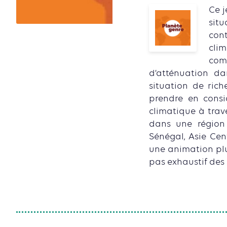
Ce j
situ
cont
clim
com
d’atténuation dan
situation de rich
prendre en consi
climatique à trav
dans une région
Sénégal, Asie Cent
une animation plur
pas exhaustif des 