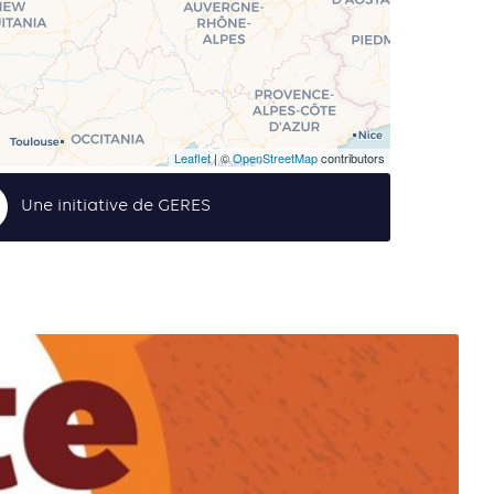
Leaflet
| ©
OpenStreetMap
contributors
Une initiative de GERES